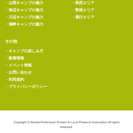
・
山間キャンプの魅力
・
県西エリア
・
海辺キャンプの魅力
・
県南エリア
・
川辺キャンプの魅力
・
鹿行エリア
・
湖畔キャンプの魅力
その他
・
キャンプの楽しみ方
・
新着情報
・
イベント情報
・
お問い合わせ
・
利用規約
・
プライバシーポリシー
Copyright © Ibaraki-Prefectural Tourism & Local Products Association All rights
reserved.