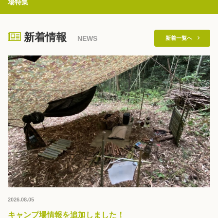
場特集
秋冬キャンプ
山間キャンプ
海辺キャンプ
川辺キャンプ
新着情報
NEWS
新着一覧へ　
湖畔キャンプ
利用規約
プライバシーポリシー
2026.08.05
キャンプ場情報を追加しました！