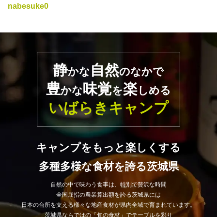
nabesuke0
静
自然
かな
のなかで
豊
味覚
楽
かな
を
しめる
いばらきキャンプ
キャンプをもっと楽しくする
多種多様な食材を誇る茨城県
自然の中で味わう食事は、特別で贅沢な時間
全国屈指の農業算出額を誇る茨城県には
日本の台所を支える様々な地産食材が県内全域で育まれています。
茨城県ならではの「旬の食材」でテーブルを彩り