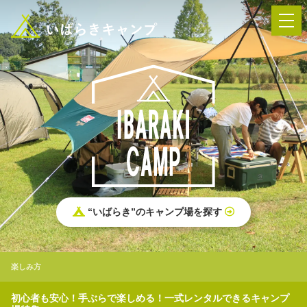
― AUTUMN FESTA 2026 ―
イベント-トップ
“いばらき”のキャンプ場を探す
“いばらき”のキャンプ場を探す
楽しみ方
新着情報
楽しみ方
イベント情報
春夏キャンプ
初心者も安心！手ぶらで楽しめる！一式レンタルできるキャンプ