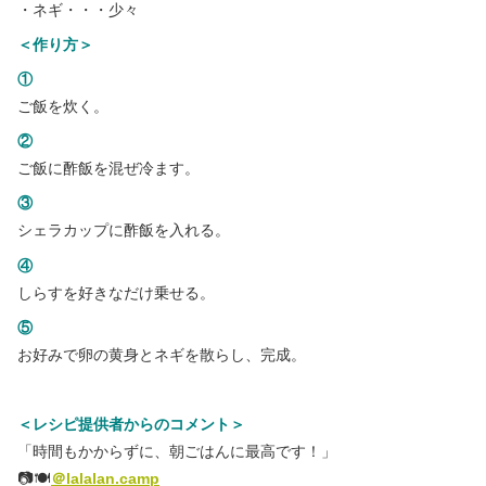
・ネギ・・・少々
＜作り方＞
①
ご飯を炊く。
②
ご飯に酢飯を混ぜ冷ます。
③
シェラカップに酢飯を入れる。
④
しらすを好きなだけ乗せる。
⑤
お好みで卵の黄身とネギを散らし、完成。
＜レシピ提供者からのコメント＞
「時間もかからずに、朝ごはんに最高です！」
📷🍽
＠lalalan.camp