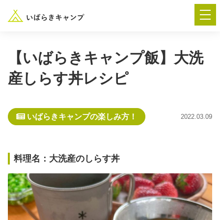
【いばらきキャンプ飯】大洗
産しらす丼レシピ
― AUTUMN FESTA 2026 ―
イベント-トップ
いばらきキャンプの楽しみ方！
2022.03.09
“いばらき”のキャンプ場を探す
料理名：大洗産のしらす丼
楽しみ方
新着情報
イベント情報
春夏キャンプ