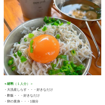
秋冬キャンプ
山間キャンプ
海辺キャンプ
川辺キャンプ
湖畔キャンプ
利用規約
プライバシーポリシー
＜材料
（１人分）＞
・大洗産しらす・・・好きなだけ
・酢飯・・・好きなだけ
・卵の黄身・・・1個分