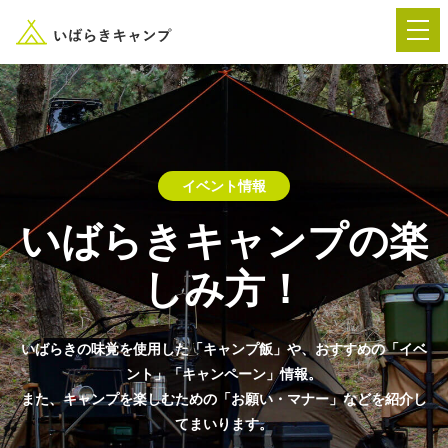
― AUTUMN FESTA 2026 ―
イベント情報
イベント-トップ
いばらきキャンプの楽
しみ方！
“いばらき”のキャンプ場を探す
楽しみ方
新着情報
いばらきの味覚を使用した「キャンプ飯」や、おすすめの「イベ
ント」「キャンペーン」情報。
また、キャンプを楽しむための「お願い・マナー」などを紹介し
イベント情報
春夏キャンプ
てまいります。