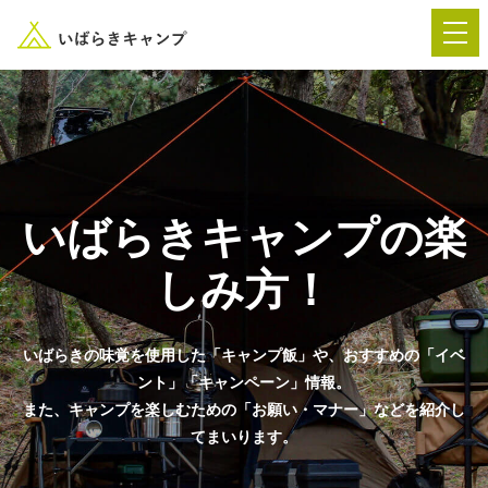
― AUTUMN FESTA 2026 ―
イベント-トップ
いばらきキャンプの楽
しみ方！
“いばらき”のキャンプ場を探す
いばらきの味覚を使用した「キャンプ飯」や、おすすめの「イベ
楽しみ方
新着情報
ント」「キャンペーン」情報。
また、キャンプを楽しむための「お願い・マナー」などを紹介し
てまいります。
イベント情報
春夏キャンプ