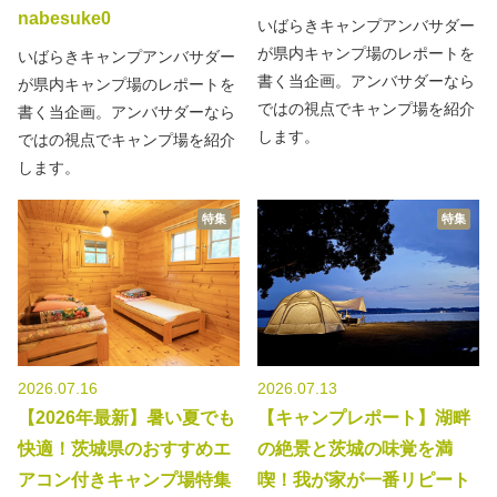
nabesuke0
いばらきキャンプアンバサダー
が県内キャンプ場のレポートを
いばらきキャンプアンバサダー
書く当企画。アンバサダーなら
が県内キャンプ場のレポートを
ではの視点でキャンプ場を紹介
書く当企画。アンバサダーなら
します。
ではの視点でキャンプ場を紹介
します。
特集
特集
2026.07.16
2026.07.13
【2026年最新】暑い夏でも
【キャンプレポート】湖畔
快適！茨城県のおすすめエ
の絶景と茨城の味覚を満
アコン付きキャンプ場特集
喫！我が家が一番リピート