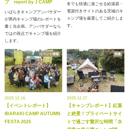
プ report by J CAMP
冬でも快適に過ごせる給湯器・
電源付きサイトのある茨城のキ
いばらきキャンプアンバサダー
ャンプ場を厳選してご紹介しま
が県内キャンプ場のレポートを
す。
書く当企画。アンバサダーなら
ではの視点でキャンプ場を紹介
します。
イベント情報
特集
2025.12.16
2025.11.27
【イベントレポート】
【キャンプレポート】紅葉
IBARAKI CAMP AUTUMN
と絶景！プライベートサイ
FESTA 2025
トで過ごす贅沢な時間「水