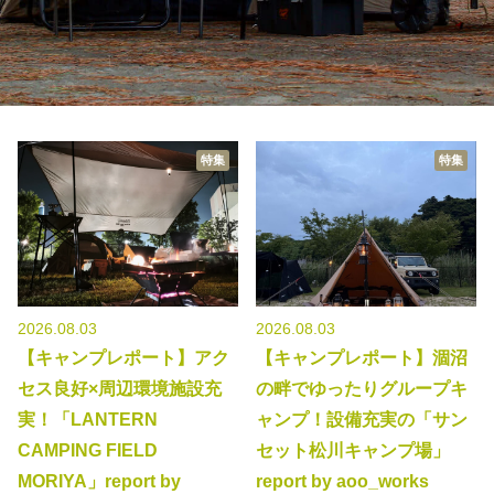
秋冬キャンプ
山間キャンプ
海辺キャンプ
川辺キャンプ
湖畔キャンプ
特集
特集
利用規約
プライバシーポリシー
2026.08.03
2026.08.03
【キャンプレポート】アク
【キャンプレポート】涸沼
セス良好×周辺環境施設充
の畔でゆったりグループキ
実！「LANTERN
ャンプ！設備充実の「サン
CAMPING FIELD
セット松川キャンプ場」
MORIYA」report by
report by aoo_works