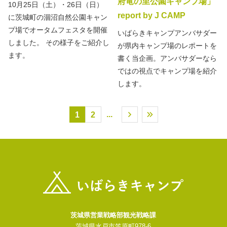
府竜の里公園キャンプ場」
10月25日（土）・26日（日）
report by J CAMP
に茨城町の涸沼自然公園キャン
プ場でオータムフェスタを開催
いばらきキャンプアンバサダー
しました。 その様子をご紹介し
が県内キャンプ場のレポートを
ます。
書く当企画。アンバサダーなら
ではの視点でキャンプ場を紹介
します。
...
1
2
茨城県営業戦略部観光戦略課
茨城県水戸市笠原町978-6