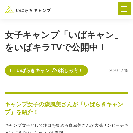
女子キャンプ「いばキャン」
をいばキラTVで公開中！
― AUTUMN FESTA 2026 ―
イベント-トップ
いばらきキャンプの楽しみ方！
2020.12.15
“いばらき”のキャンプ場を探す
楽しみ方
新着情報
キャンプ女子の森風美さんが「いばらきキャン
プ」を紹介！
イベント情報
春夏キャンプ
キャンプ女子として注目を集める森風美さんが大洗サンビーチキ
ャンプ場でソロキャンプを満喫！