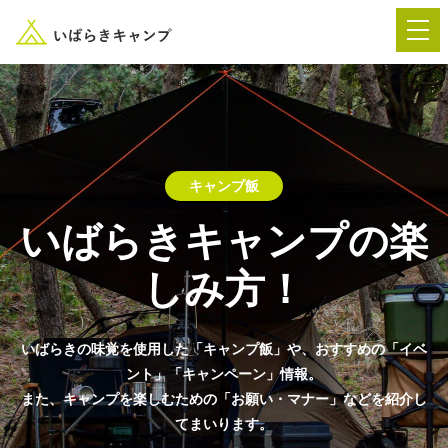
― AUTUMN FESTA 2026 ―
キャンプ飯
イベント-トップ
いばらきキャンプの楽
しみ方！
“いばらき”のキャンプ場を探す
楽しみ方
新着情報
いばらきの味覚を使用した「キャンプ飯」や、おすすめの「イベ
ント」「キャンペーン」情報。
また、キャンプを楽しむための「お願い・マナー」などを紹介し
イベント情報
春夏キャンプ
てまいります。