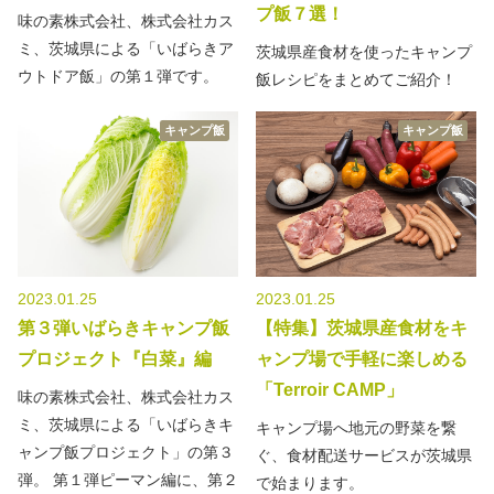
プ飯７選！
味の素株式会社、株式会社カス
ミ、茨城県による「いばらきア
茨城県産食材を使ったキャンプ
ウトドア飯」の第１弾です。
飯レシピをまとめてご紹介！
キャンプ飯
キャンプ飯
2023.01.25
2023.01.25
第３弾いばらきキャンプ飯
【特集】茨城県産食材をキ
プロジェクト『白菜』編
ャンプ場で手軽に楽しめる
「Terroir CAMP」
味の素株式会社、株式会社カス
ミ、茨城県による「いばらきキ
キャンプ場へ地元の野菜を繋
ャンプ飯プロジェクト」の第３
ぐ、食材配送サービスが茨城県
弾。 第１弾ピーマン編に、第２
で始まります。