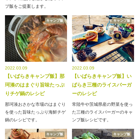
プ飯をご提案します。
キャンプ飯
キャンプ飯
2022.03.09
2022.03.09
【いばらきキャンプ飯】那
【いばらきキャンプ飯】い
珂湊のはまぐり旨味たっぷ
ばらき三種のライスバーガ
りチゲ鍋のレシピ
ーのレシピ
那珂湊おさかな市場のはまぐり
常陸牛や茨城県産の野菜を使っ
を使った旨味たっぷり海鮮チゲ
た三種のライスバーガーのキャ
鍋のレシピです。
ンプ飯レシピです。
キャンプ飯
キャンプ飯