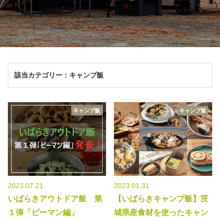
秋冬キャンプ
山間キャンプ
海辺キャンプ
川辺キャンプ
湖畔キャンプ
該当カテゴリー：キャンプ飯
利用規約
キャンプ飯
キャンプ飯
プライバシーポリシー
2023.07.21
2023.01.31
いばらきアウトドア飯 第
【いばらきキャンプ飯】茨
１弾「ピーマン編」
城県産食材を使ったキャン