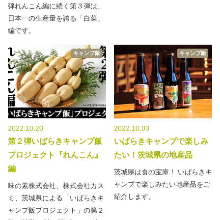
弾れんこん編に続く第３弾は、
日本一の生産量を誇る「白菜」
編です。
キャンプ飯
キャンプ飯
2022.10.20
2022.10.03
第２弾いばらきキャンプ飯
いばらきキャンプで楽しみ
プロジェクト『れんこん』
たい！茨城県の地産品
編
茨城県は食の宝庫！ いばらきキ
ャンプで楽しみたい地産品をご
味の素株式会社、株式会社カス
紹介します。
ミ、茨城県による「いばらきキ
ャンプ飯プロジェクト」の第２