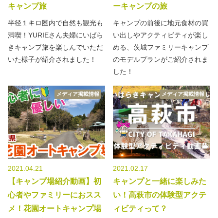
キャンプ旅
ーキャンプの旅
半径１キロ圏内で自然も観光も
キャンプの前後に地元食材の買
満喫！YURIEさん夫婦にいばら
い出しやアクティビティが楽し
きキャンプ旅を楽しんでいただ
める、茨城ファミリーキャンプ
いた様子が紹介されました！
のモデルプランがご紹介されま
した！
メディア掲載情報
メディア掲載情報
2021.04.21
2021.02.17
【キャンプ場紹介動画】初
キャンプと一緒に楽しみた
心者やファミリーにおスス
い！高萩市の体験型アクテ
メ！花園オートキャンプ場
ィビティって？