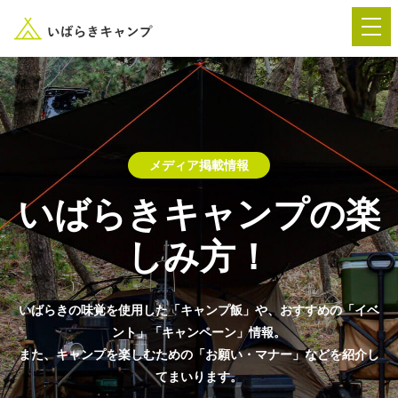
― AUTUMN FESTA 2026 ―
メディア掲載情報
イベント-トップ
いばらきキャンプの楽
しみ方！
“いばらき”のキャンプ場を探す
楽しみ方
新着情報
いばらきの味覚を使用した「キャンプ飯」や、おすすめの「イベ
ント」「キャンペーン」情報。
また、キャンプを楽しむための「お願い・マナー」などを紹介し
イベント情報
春夏キャンプ
てまいります。