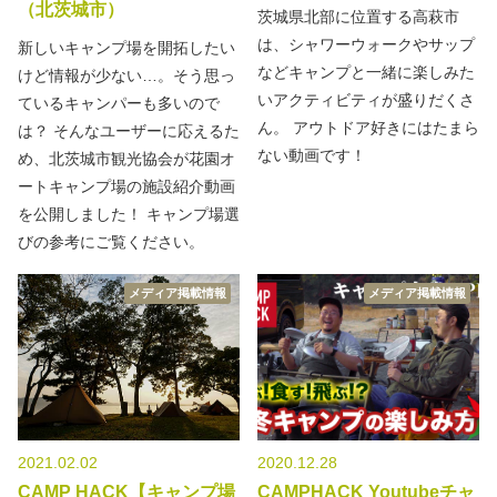
（北茨城市）
茨城県北部に位置する高萩市
は、シャワーウォークやサップ
新しいキャンプ場を開拓したい
などキャンプと一緒に楽しみた
けど情報が少ない…。そう思っ
いアクティビティが盛りだくさ
ているキャンパーも多いので
ん。 アウトドア好きにはたまら
は？ そんなユーザーに応えるた
ない動画です！
め、北茨城市観光協会が花園オ
ートキャンプ場の施設紹介動画
を公開しました！ キャンプ場選
びの参考にご覧ください。
メディア掲載情報
メディア掲載情報
2021.02.02
2020.12.28
CAMP HACK【キャンプ場
CAMPHACK Youtubeチャ