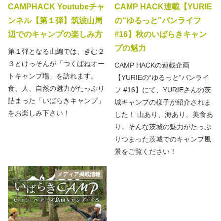
CAMPHACK Youtubeチャ
CAMP HACK連載【YURIE
ンネル【第１弾】筑波山周
の“ゆるっと”バンライフ
辺でのキャンプの楽しみ方
#16】秋のいばらきキャン
プの魅力
第１弾となる山編では、きむ２
３とけっそんが「つくばねオー
CAMP HACKの連載企画
トキャンプ場」を訪れます。
【YURIEの“ゆるっと”バンライ
食、人、自然の魅力がたっぷり
フ #16】にて、YURIEさんの茨
詰まった「いばらきキャンプ」
城キャンプの様子が紹介されま
をお楽しみ下さい！
した！ 山あり、海あり、美食あ
り。そんな茨城の魅力がたっぷ
りつまった茨城でのキャンプ風
景をご覧ください！
メディア掲載情報