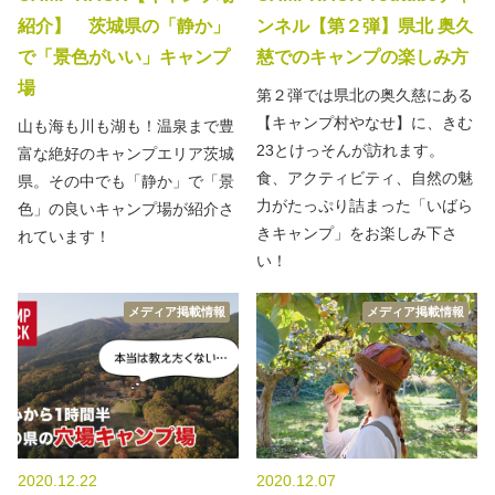
紹介】 茨城県の「静か」
ンネル【第２弾】県北 奥久
で「景色がいい」キャンプ
慈でのキャンプの楽しみ方
場
第２弾では県北の奥久慈にある
【キャンプ村やなせ】に、きむ
山も海も川も湖も！温泉まで豊
23とけっそんが訪れます。
富な絶好のキャンプエリア茨城
食、アクティビティ、自然の魅
県。その中でも「静か」で「景
力がたっぷり詰まった「いばら
色」の良いキャンプ場が紹介さ
きキャンプ」をお楽しみ下さ
れています！
い！
メディア掲載情報
メディア掲載情報
2020.12.22
2020.12.07