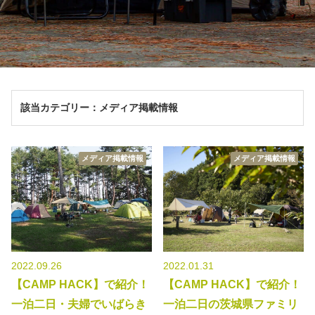
秋冬キャンプ
山間キャンプ
海辺キャンプ
川辺キャンプ
湖畔キャンプ
該当カテゴリー：メディア掲載情報
利用規約
メディア掲載情報
メディア掲載情報
プライバシーポリシー
2022.09.26
2022.01.31
【CAMP HACK】で紹介！
【CAMP HACK】で紹介！
一泊二日・夫婦でいばらき
一泊二日の茨城県ファミリ