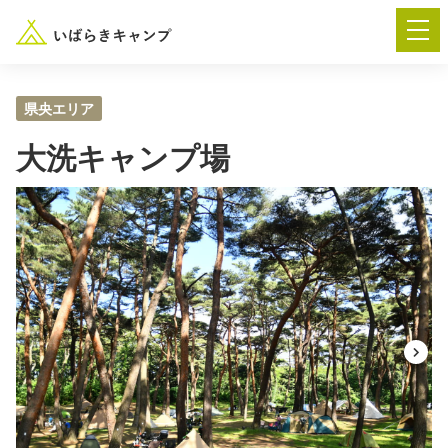
県央エリア
大洗キャンプ場
― AUTUMN FESTA 2026 ―
イベント-トップ
“いばらき”のキャンプ場を探す
楽しみ方
新着情報
イベント情報
春夏キャンプ