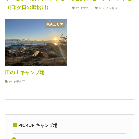
（旧:夕日の郷松川）
WEB予約可
レンタル有り
県央エリア
田の上キャンプ場
WEB予約可
PICKUP キャンプ場