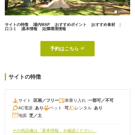
秋冬キャンプ
山間キャンプ
海辺キャンプ
川辺キャンプ
サイトの特徴
場内MAP
おすすめポイント
おすすめ食材
口コミ
基本情報
近隣環境情報
湖畔キャンプ
予約はこちら 
利用規約
プライバシーポリシー
サイトの特徴
サイト :
区画／フリー
車乗り入れ :
一部可／不可
AC電源 :
あり
ペット :
可
レンタル :
あり
地面 :
芝／土
その他設備は「基本情報」を確認ください。