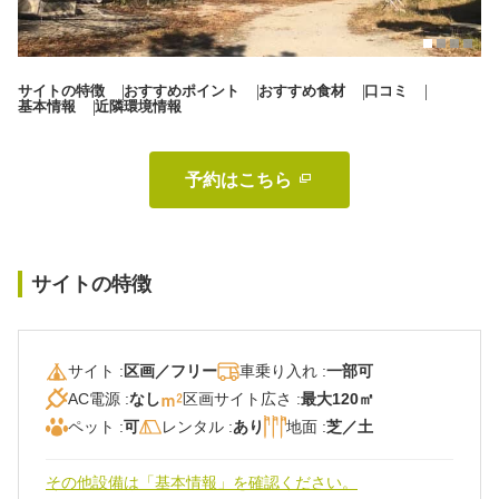
秋冬キャンプ
山間キャンプ
海辺キャンプ
川辺キャンプ
サイトの特徴
おすすめポイント
おすすめ食材
口コミ
基本情報
近隣環境情報
湖畔キャンプ
予約はこちら 
利用規約
プライバシーポリシー
サイトの特徴
サイト :
区画／フリー
車乗り入れ :
一部可
AC電源 :
なし
区画サイト広さ :
最大120㎡
ペット :
可
レンタル :
あり
地面 :
芝／土
その他設備は「基本情報」を確認ください。