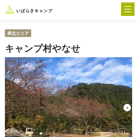
県北エリア
キャンプ村やなせ
― AUTUMN FESTA 2026 ―
イベント-トップ
“いばらき”のキャンプ場を探す
楽しみ方
新着情報
イベント情報
春夏キャンプ