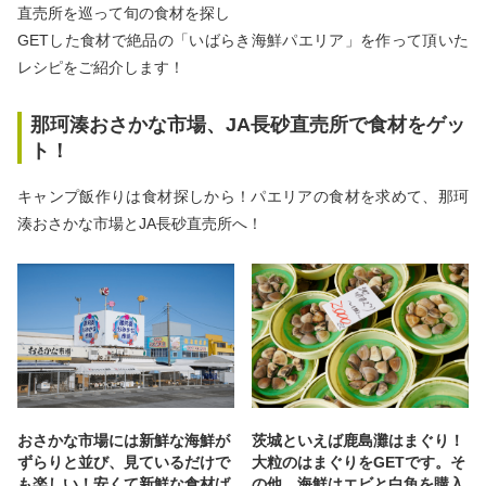
直売所を巡って旬の食材を探し
GETした食材で絶品の「いばらき海鮮パエリア」を作って頂いた
レシピをご紹介します！
那珂湊おさかな市場、JA長砂直売所で食材をゲッ
ト！
キャンプ飯作りは食材探しから！パエリアの食材を求めて、那珂
湊おさかな市場とJA長砂直売所へ！
茨城といえば鹿島灘はまぐり！
おさかな市場には新鮮な海鮮が
大粒のはまぐりをGETです。そ
ずらりと並び、見ているだけで
の他、海鮮はエビと白魚を購入
も楽しい！安くて新鮮な食材ば