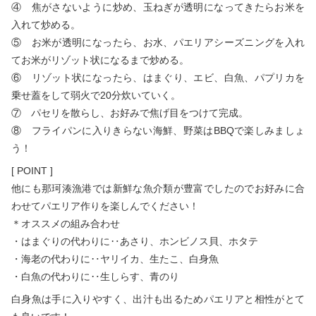
④ 焦がさないように炒め、玉ねぎが透明になってきたらお米を
入れて炒める。
⑤ お米が透明になったら、お水、パエリアシーズニングを入れ
てお米がリゾット状になるまで炒める。
⑥ リゾット状になったら、はまぐり、エビ、白魚、パプリカを
乗せ蓋をして弱火で20分炊いていく。
⑦ パセリを散らし、お好みで焦げ目をつけて完成。
⑧ フライパンに入りきらない海鮮、野菜はBBQで楽しみましょ
う！
[ POINT ]
他にも那珂湊漁港では新鮮な魚介類が豊富でしたのでお好みに合
わせてパエリア作りを楽しんでください！
＊オススメの組み合わせ
・はまぐりの代わりに‥あさり、ホンビノス貝、ホタテ
・海老の代わりに‥ヤリイカ、生たこ、白身魚
・白魚の代わりに‥生しらす、青のり
白身魚は手に入りやすく、出汁も出るためパエリアと相性がとて