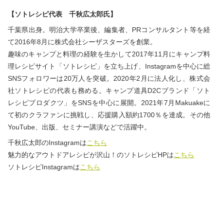
【ソトレシピ代表 千秋広太郎氏】
千葉県出身。明治大学卒業後、編集者、PRコンサルタント等を経
て2016年8月に株式会社シーザスターズを創業。
趣味のキャンプと料理の経験を生かして2017年11月にキャンプ料
理レシピサイト「ソトレシピ」を立ち上げ、Instagramを中心に総
SNSフォロワーは20万人を突破。2020年2月に法人化し、株式会
社ソトレシピの代表も務める。キャンプ道具D2Cブランド「ソト
レシピプロダクツ」をSNSを中心に展開。2021年7月Makuakeに
て初のクラファンに挑戦し、応援購入額約1700％を達成。その他
YouTube、出版、セミナー講演などで活躍中。
千秋広太郎のInstagramは
こちら
魅力的なアウトドアレシピが沢山！のソトレシピHPは
こちら
ソトレシピInstagramは
こちら