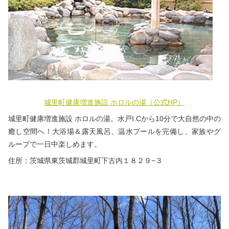
城里町健康増進施設 ホロルの湯（公式HP）
城里町健康増進施設 ホロルの湯。水戸I.Cから10分で大自然の中の
癒し空間へ！大浴場＆露天風呂、温水プールを完備し、家族やグ
ループで一日中楽しめます。
住所：茨城県東茨城郡城里町下古内１８２９−３