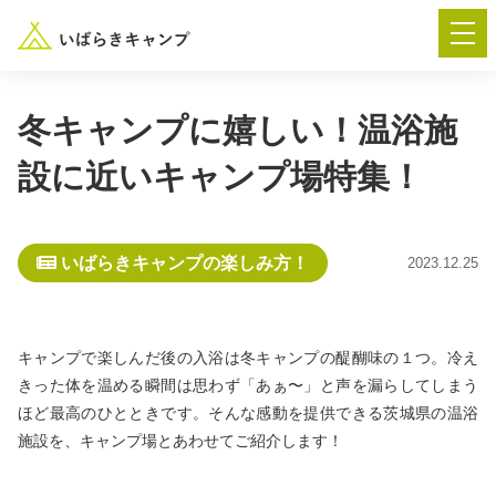
冬キャンプに嬉しい！温浴施
設に近いキャンプ場特集！
― AUTUMN FESTA 2026 ―
イベント-トップ
いばらきキャンプの楽しみ方！
2023.12.25
“いばらき”のキャンプ場を探す
キャンプで楽しんだ後の入浴は冬キャンプの醍醐味の１つ。冷え
楽しみ方
新着情報
きった体を温める瞬間は思わず「あぁ〜」と声を漏らしてしまう
ほど最高のひとときです。そんな感動を提供できる茨城県の温浴
施設を、キャンプ場とあわせてご紹介します！
イベント情報
春夏キャンプ