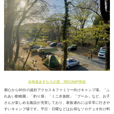
水海道あすなろの里 RECAMP常総
都心から60分の超好アクセス＆ファミリー向けキャンプ場。「ふ
れあい動物園」「釣り堀」「ミニ水族館」「プール」など、お子
さんが楽しめる施設が充実しており、家族連れには非常に行きや
すいキャンプ場です。平日・日曜などはお得なソロデュオ向け料