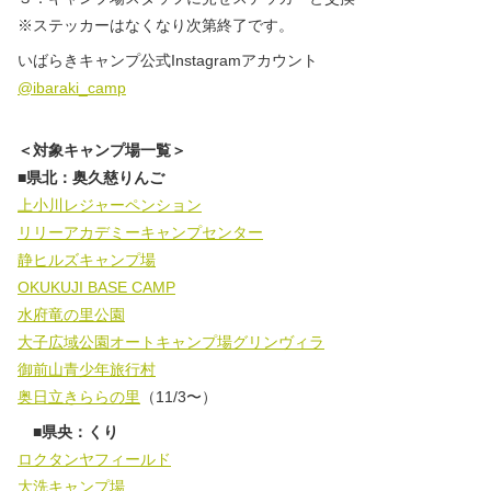
※ステッカーはなくなり次第終了です。
いばらきキャンプ公式Instagramアカウント
@ibaraki_camp
＜対象キャンプ場一覧＞
■県北：奥久慈りんご
上小川レジャーペンション
リリーアカデミーキャンプセンター
静ヒルズキャンプ場
OKUKUJI BASE CAMP
水府竜の里公園
大子広域公園オートキャンプ場グリンヴィラ
御前山青少年旅行村
奥日立きららの里
（11/3〜）
■県央：くり
ロクタンヤフィールド
大洗キャンプ場