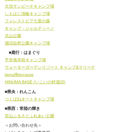
大洗サンビーチキャンプ場
しもはじ埴輪キャンプ場
フォレストピア七里の森
キャンプ・ジャルディーノ
北山公園
涸沼自然公園キャンプ場
■鹿行：はまぐり
平井海岸前キャンプ場
ウォーターガーデンリゾート キャンプ&マリーナ
tama海terrasse
HINUMA BASE (いこいの村涸沼)
■県央：れんこん
つくばねオートキャンプ場
■県西：常陸の輝き
宮山ふるさとふれあい公園
＜お問い合わせ先＞