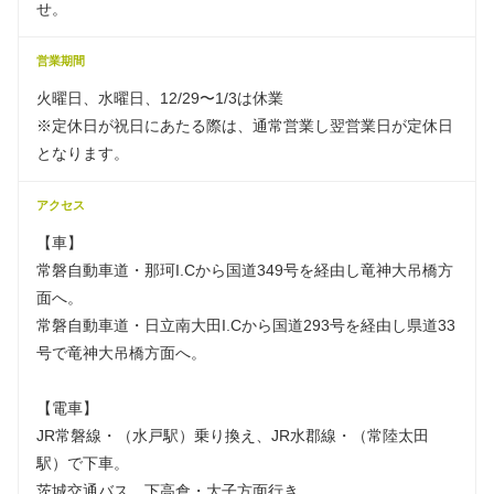
せ。
営業期間
火曜日、水曜日、12/29〜1/3は休業
※定休日が祝日にあたる際は、通常営業し翌営業日が定休日
となります。
アクセス
【車】
常磐自動車道・那珂I.Cから国道349号を経由し竜神大吊橋方
面へ。
常磐自動車道・日立南大田I.Cから国道293号を経由し県道33
号で竜神大吊橋方面へ。
【電車】
JR常磐線・（水戸駅）乗り換え、JR水郡線・（常陸太田
駅）で下車。
茨城交通バス、下高倉・大子方面行き。