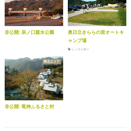
非公開: 辰ノ口親水公園
奥日立きららの里オートキ
ャンプ場
レンタル有り
県北エリア
非公開: 竜神ふるさと村