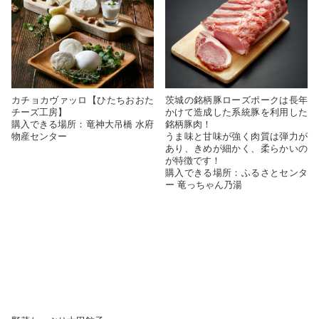
カチョカヴァッロ【ひたちおおた
茨城の銘柄豚ローズポークは長年
チーズ工房】
かけて造成した系統豚を利用した
購入できる場所：竜神大吊橋 水府
銘柄豚肉！
物産センター
うま味と甘味が強く肉質は弾力が
あり、きめが細かく、柔らかいの
が特徴です！
購入できる場所：ふるさとセンタ
ー 竜っちゃん乃湯