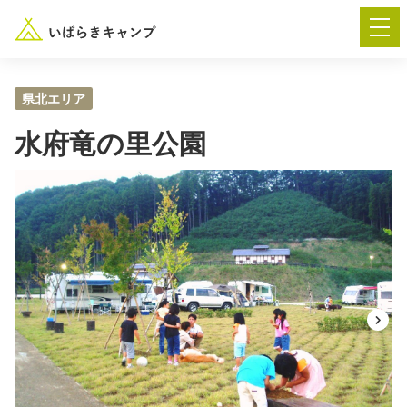
県北エリア
水府竜の里公園
― AUTUMN FESTA 2026 ―
イベント-トップ
“いばらき”のキャンプ場を探す
楽しみ方
新着情報
イベント情報
春夏キャンプ