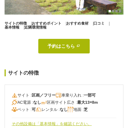
秋冬キャンプ
山間キャンプ
海辺キャンプ
川辺キャンプ
サイトの特徴
おすすめポイント
おすすめ食材
口コミ
基本情報
近隣環境情報
湖畔キャンプ
予約はこちら 
利用規約
プライバシーポリシー
サイトの特徴
サイト :
区画／フリー
車乗り入れ :
一部可
AC電源 :
なし
区画サイト広さ :
最大13×8m
ペット :
可
レンタル :
なし
地面 :
芝
その他設備は「基本情報」を確認ください。