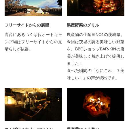
フリーサイトからの展望
県産野菜のグリル
高台にあるつくばねオートキャ
農産物の生産量NO1の茨城県。
ンプ場はフリーサイトからの見
今回は茨城の誇る美味しい野菜
晴らしが抜群。
を、BBQショップBAR-KINの店
長が美味しく焼き上げて提供し
ました！
食べた瞬間の「なにこれ！？美
味しい！」の声が続出です。