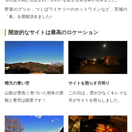
秋冬キャンプ
山間キャンプ
野菜のグリル，つくばワイナリーのホットワインなど，茨城の
「食」を堪能頂きました♪
海辺キャンプ
川辺キャンプ
開放的なサイトは最高のロケーション
湖畔キャンプ
利用規約
プライバシーポリシー
晴天の青い空
サイトを照らす月明り
山肌が茶色く色づいた初冬の景
この日は，雲が少なくキレイな
観と青空は絶景です！
月がサイトを照らしました。