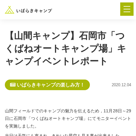
【山間キャンプ】石岡市「つ
くばねオートキャンプ場」キ
― AUTUMN FESTA 2026 ―
ャンプイベントレポート
イベント-トップ
いばらきキャンプの楽しみ方！
2020.12.04
“いばらき”のキャンプ場を探す
楽しみ方
新着情報
山間フィールドでのキャンプの魅力を伝えるため，11月28日～29
日に石岡市「つくばねオートキャンプ場」にてモニターイベント
イベント情報
春夏キャンプ
を実施しました。
当日は天気にも恵まれ，きれいな星空も見る事が出来ました。