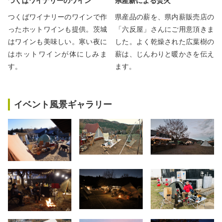
つくばワイナリーのワイン
県産薪による焚火
つくばワイナリーのワインで作
県産品の薪を、県内薪販売店の
ったホットワインも提供。茨城
「六反屋」さんにご用意頂きま
はワインも美味しい。寒い夜に
した。よく乾燥された広葉樹の
はホットワインが体にしみま
薪は、じんわりと暖かさを伝え
す。
ます。
イベント風景ギャラリー