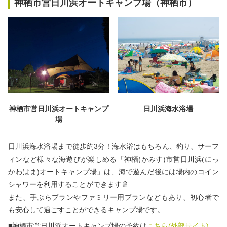
神栖市営日川浜オートキャンプ場（神栖市）
神栖市営日川浜オートキャンプ
日川浜海水浴場
場
日川浜海水浴場まで徒歩約3分！海水浴はもちろん、釣り、サーフ
ィンなど様々な海遊びが楽しめる「神栖(かみす)市営日川浜(にっ
かわはま)オートキャンプ場」は、海で遊んだ後には場内のコイン
シャワーを利用することができます🚿
また、手ぶらプランやファミリー用プランなどもあり、初心者で
も安心して過ごすことができるキャンプ場です。
■神栖市営日川浜オートキャンプ場の予約は
こちら(外部サイト)