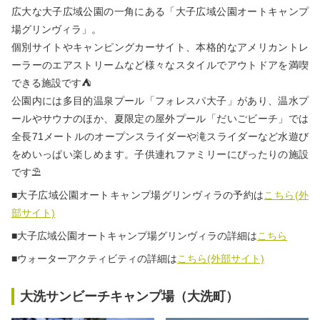
広大な大子広域公園の一角にある「大子広域公園オートキャンプ
場グリンヴィラ」。
個別サイトやキャンピングカーサイト、本格的なアメリカントレ
ーラーのエアストリームなど様々なスタイルでアウトドアを満喫
できる施設です⛺
公園内には多目的温泉プール「フォレスパ大子」があり、温水プ
ールやサウナのほか、夏限定の屋外プール「だいごビーチ」では
全長71メートルのオープンスライダーや滝スライダーなど水遊び
をめいっぱい楽しめます。子供連れファミリーにぴったりの施設
です⛱
■大子広域公園オートキャンプ場グリンヴィラの予約は
こちら(外
部サイト)
■大子広域公園オートキャンプ場グリンヴィラの詳細は
こちら
■ウォーターアクティビティの詳細は
こちら(外部サイト)
大洗サンビーチキャンプ場（大洗町）