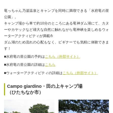
竜っちゃん乃湯温泉とキャンプを同時に満喫できる「水府竜の里
公園」。
キャンプ場から車で約10分のところにある竜神ダム湖にて、カヌ
ーやカヤックなど雄大な自然に触れながら竜神峡を楽しめるウォ
ーターアクティビティが満載⛵
ダム湖のため流れの心配もなく、ビギナーでも気軽に体験できま
す！
■水府竜の里公園の予約は
こちら（外部サイト）
■水府竜の里公園の詳細は
こちら
■ウォーターアクティビティの詳細は
こちら（外部サイト）
Campo giardino・田の上キャンプ場
（ひたちなか市）