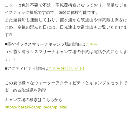
ヨットは免許不要で不沈・不転覆構造となっており、簡単なジョ
イスティック操舵ですので、気軽に体験可能です。
また遊覧船も運航しており、霞ヶ浦から筑波山や阿武隈山脈をは
じめ、空気の澄んだ日には、日光連山や富士山もご覧いただけま
す⛵
■霞ケ浦ラクスマリーナキャンプ場の詳細は
こちら
（※霞ケ浦ラクスマリーナキャンプ場の予約は電話予約になりま
す。）
■アクティビティ詳細は
こちら(外部サイト)
この夏は様々なウォーターアクティビティとキャンプをセットで
楽しめる茨城県を満喫！
キャンプ場の検索はこちらから
https://ibaraki-camp.jp/camp_site/