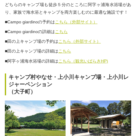
どちらのキャンプ場も徒歩５分のところに阿字ヶ浦海水浴場があ
り、家族で海水浴とキャンプを両方楽しむのに最適な施設です！
■
Campo giardinoの
予約は
こちら（外部サイト）
■Campo giardinoの詳細は
こちら
■田の上キャンプ場の予約は
こちら（外部サイト）
■田の上キャンプ場の詳細は
こちら
■阿字ヶ浦海水浴場の詳細は
こちら（観光いばらきHP)
キャンプ村やなせ・上小川キャンプ場・上小川レ
ジャーペンション
（大子町）