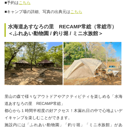
■予約は
こちら
■キャンプ場の詳細、写真の出典元は
こちら
水海道あすなろの里 RECAMP常総（常総市）
＜ふれあい動物園 / 釣り堀 / ミニ水族館＞
里山の森で様々なアウトドアやアクティビティを楽しめる「水海
道あすなろの里 RECAMP常総」
都心から１時間半程度の好アクセス！木漏れ日の中で心地よいデ
イキャンプを楽しむことができます。
施設内には「ふれあい動物園」「釣り堀」「ミニ水族館」があ