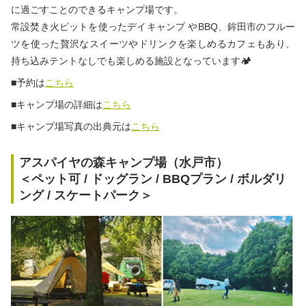
に過ごすことのできるキャンプ場です。
常設焚き火ピットを使ったデイキャンプ やBBQ、鉾田市のフルー
ツを使った贅沢なスイーツやドリンクを楽しめるカフェもあり、
持ち込みテントなしでも楽しめる施設となっています🏕
■予約は
こちら
■キャンプ場の詳細は
こちら
■キャンプ場写真の出典元は
こちら
アスパイヤの森キャンプ場（水戸市）
＜ペット可 / ドッグラン / BBQプラン / ボルダリ
ング / スケートパーク＞