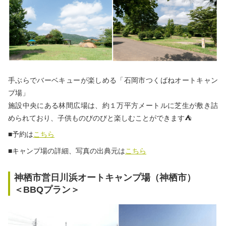
手ぶらでバーベキューが楽しめる「石岡市つくばねオートキャン
プ場」
施設中央にある林間広場は、約１万平方メートルに芝生が敷き詰
められており、子供ものびのびと楽しむことができます⛺
■予約は
こちら
■キャンプ場の詳細、写真の出典元は
こちら
神栖市営日川浜オートキャンプ場（神栖市）
＜BBQプラン＞