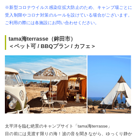
秋冬キャンプ
山間キャンプ
※新型コロナウイルス感染症拡大防止のため、キャンプ場ごとに
受入制限やコロナ対策のルールを設けている場合がございます。
海辺キャンプ
川辺キャンプ
ご利用の際には各施設にお問い合わせください。
tama海terrasse（鉾田市）
湖畔キャンプ
＜ペット可 / BBQプラン / カフェ＞
利用規約
プライバシーポリシー
太平洋を臨む絶景のキャンプサイト「tama海terrasse」
目の前には見渡す限りの海！波の音を聞きながら、ゆっくり静か