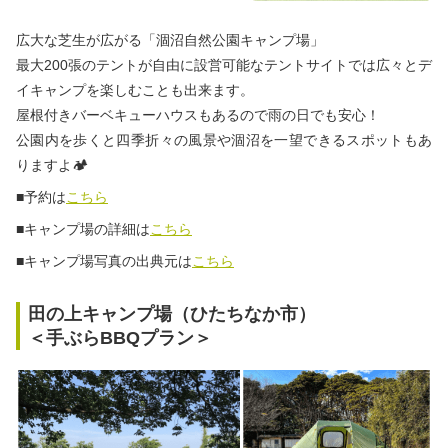
広大な芝生が広がる「涸沼自然公園キャンプ場」
最大200張のテントが自由に設営可能なテントサイトでは広々とデ
イキャンプを楽しむことも出来ます。
屋根付きバーベキューハウスもあるので雨の日でも安心！
公園内を歩くと四季折々の風景や涸沼を一望できるスポットもあ
りますよ🏕
■予約は
こちら
■キャンプ場の詳細は
こちら
■キャンプ場写真の出典元は
こちら
田の上キャンプ場（ひたちなか市）
＜手ぶらBBQプラン＞