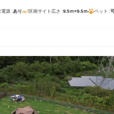
C電源 :
あり
区画サイト広さ :
9.5ｍ×9.5ｍ
ペット :