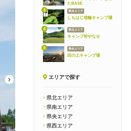
たBASE
県央エリア
しもはじ埴輪キャンプ場
県北エリア
キャンプ村やなせ
県央エリア
田の上キャンプ場
エリアで探す
県北エリア
県南エリア
県央エリア
県西エリア