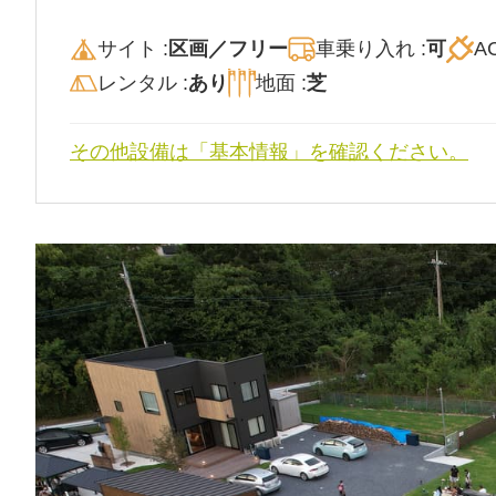
サイト :
区画／フリー
車乗り入れ :
可
A
レンタル :
あり
地面 :
芝
その他設備は「基本情報」を確認ください。