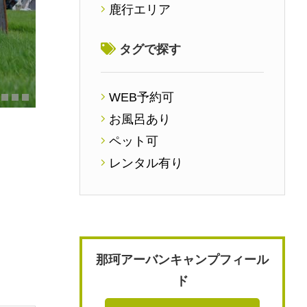
鹿行エリア
タグで探す
WEB予約可
お風呂あり
ペット可
レンタル有り
那珂アーバンキャンプフィール
ド