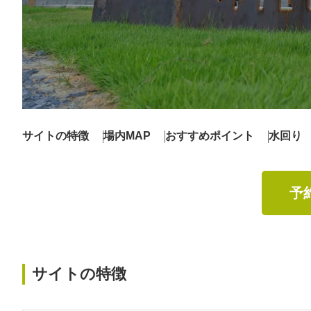
サイトの特徴
場内MAP
おすすめポイント
水回り
予
サイトの特徴