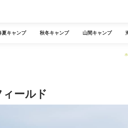
イベント情報
春夏キャンプ
秋冬キャンプ
山間キ
春夏キャンプ
秋冬キャンプ
山間キャンプ
ホ
フィールド