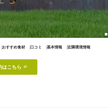
おすすめ食材
口コミ
基本情報
近隣環境情報
約はこちら 