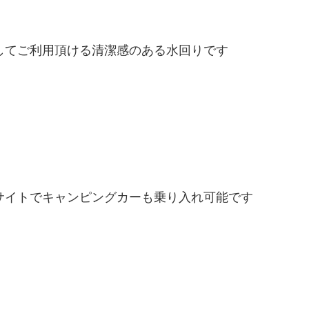
してご利用頂ける清潔感のある水回りです
サイトでキャンピングカーも乗り入れ可能です