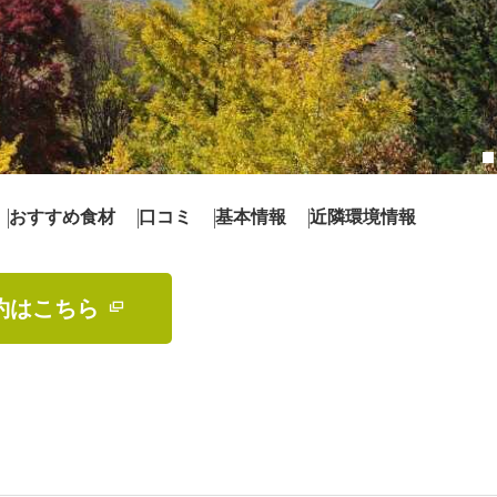
おすすめ食材
口コミ
基本情報
近隣環境情報
約はこちら 