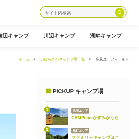
ャンプ
海辺キャンプ
川辺キャンプ
湖畔キャンプ
海辺キャンプ
川辺キャンプ
湖畔キャンプ
ホーム
>
いばらきのキャンプ場一覧
>
高萩ユーフィールド
PICKUP キャンプ場
県南エリア
CAMPieceかすみがうら
鹿行エリア
ファミリーキャンプほこ