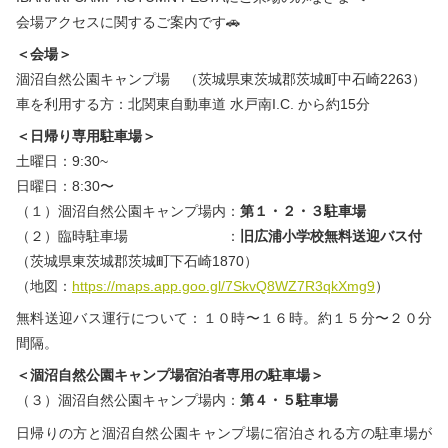
会場アクセスに関するご案内です🚗
＜会場＞
涸沼自然公園キャンプ場 （茨城県東茨城郡茨城町中石崎2263）
車を利用する方：北関東自動車道 水戸南I.C. から約15分
＜日帰り専用駐車場＞
土曜日：9:30~
日曜日：8:30〜
（１）涸沼自然公園キャンプ場内：
第１・２・３駐車場
（２）臨時駐車場 ：
旧広浦小学校無料送迎バス付
（茨城県東茨城郡茨城町下石崎1870）
（地図：
https://maps.app.goo.gl/7SkvQ8WZ7R3qkXmg9
）
無料送迎バス運行について：１０時〜１６時。約１５分〜２０分
間隔。
＜涸沼自然公園キャンプ場宿泊者専用の駐車場＞
（３）涸沼自然公園キャンプ場内：
第４・５駐車場
日帰りの方と涸沼自然公園キャンプ場に宿泊される方の駐車場が