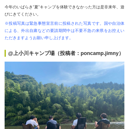
秋冬キャンプ
山間キャンプ
今年のいばらき”夏”キャンプを体験できなかった方は是非来年、遊
びにきてください。
海辺キャンプ
川辺キャンプ
※投稿写真は緊急事態宣言前に投稿された写真です。国や自治体
による、外出自粛などの要請期間中は不要不急の来県をお控えい
湖畔キャンプ
ただきますようお願い申し上げます。
@上小川キャンプ場（投稿者：poncamp.jimny）
利用規約
プライバシーポリシー