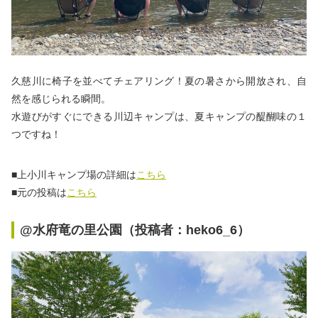
久慈川に椅子を並べてチェアリング！夏の暑さから開放され、自
然を感じられる瞬間。
水遊びがすぐにできる川辺キャンプは、夏キャンプの醍醐味の１
つですね！
■上小川キャンプ場の詳細は
こちら
■元の投稿は
こちら
@水府竜の里公園（投稿者：heko6_6）