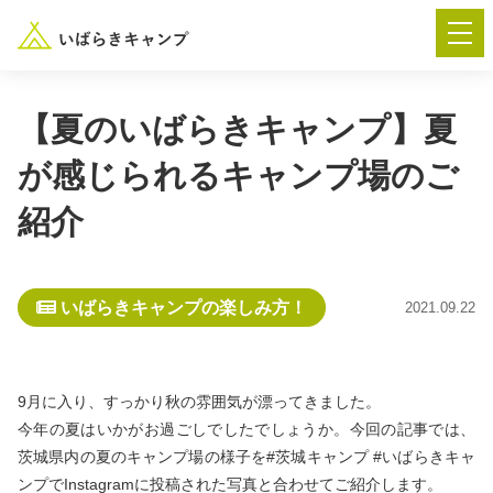
【夏のいばらきキャンプ】夏
が感じられるキャンプ場のご
― AUTUMN FESTA 2026 ―
紹介
イベント-トップ
いばらきキャンプの楽しみ方！
2021.09.22
“いばらき”のキャンプ場を探す
楽しみ方
新着情報
9月に入り、すっかり秋の雰囲気が漂ってきました。
今年の夏はいかがお過ごしでしたでしょうか。今回の記事では、
イベント情報
春夏キャンプ
茨城県内の夏のキャンプ場の様子を#茨城キャンプ #いばらきキャ
ンプでInstagramに投稿された写真と合わせてご紹介します。