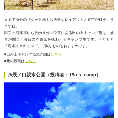
まるで海外のリゾート地！お洒落なレイアウトと青空が目を引き
ますね。
阿字ヶ浦海岸から徒歩４分の位置にある田の上キャンプ場は、波
音が聞こえ海辺の雰囲気を味わえるキャンプ場です。子どもと
「
海水浴 x キャンプ
」
で楽しむのもおすすめです。
■田の上キャンプ場の詳細は
こちら
■元の投稿は
こちら
@辰ノ口親水公園（投稿者：15o.s_camp）