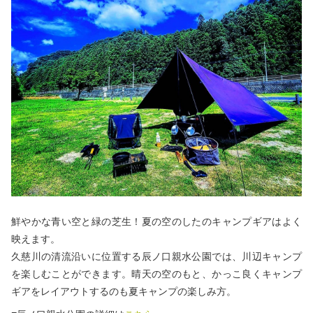
鮮やかな青い空と緑の芝生！
夏の空のしたの
キャンプギアは
よく
映えます。
久慈川の清流沿いに位置する辰ノ口親水公園では、川辺キャンプ
を楽しむことができます。晴天の空のもと、
かっこ良く
キャンプ
ギアをレイアウトするのも夏キャンプの楽しみ方。