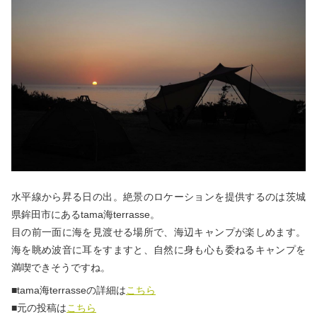
水平線から昇る日の出。絶景のロケーションを提供するのは茨城
県鉾田市にあるtama海terrasse。
目の前一面に海を見渡せる場所で、海辺キャンプが楽しめます。
海を眺め波音に耳をすますと、自然に身も心も委ねるキャンプを
満喫できそうですね。
■tama海terrasseの詳細は
こちら
■元の投稿は
こちら