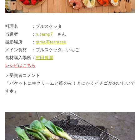
料理名 ：ブルスケッタ
当選者 ：
n.camp7
さん
撮影場所 ：
tama海terrasse
メイン食材 ：ブルスケッタ、いちご
食材購入場所：
村田農園
レシピはこちら
＞受賞者コメント
「バケットに生クリームと苺のみ！とにかくイチゴがおいしいで
す🍓」