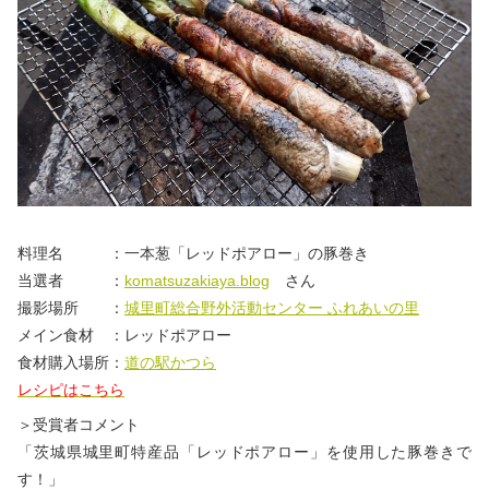
料理名 ：一本葱「レッドポアロー」の豚巻き
当選者 ：
komatsuzakiaya.blog
さん
撮影場所 ：
城里町総合野外活動センター ふれあいの里
メイン食材 ：レッドポアロー
食材購入場所：
道の駅かつら
レシピはこちら
＞受賞者コメント
「茨城県城里町特産品「レッドポアロー」を使用した豚巻きで
す！」