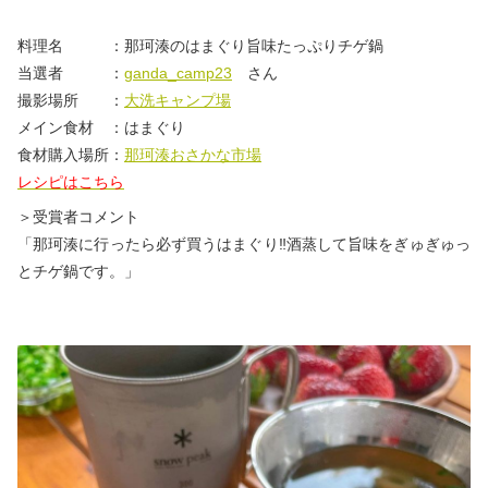
料理名 ：那珂湊のはまぐり旨味たっぷりチゲ鍋
当選者 ：
ganda_camp23
さん
撮影場所 ：
大洗キャンプ場
メイン食材 ：はまぐり
食材購入場所：
那珂湊おさかな市場
レシピはこちら
＞受賞者コメント
「那珂湊に行ったら必ず買うはまぐり‼︎酒蒸して旨味をぎゅぎゅっ
とチゲ鍋です。」