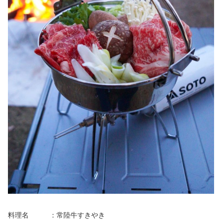
料理名 ：常陸牛すきやき