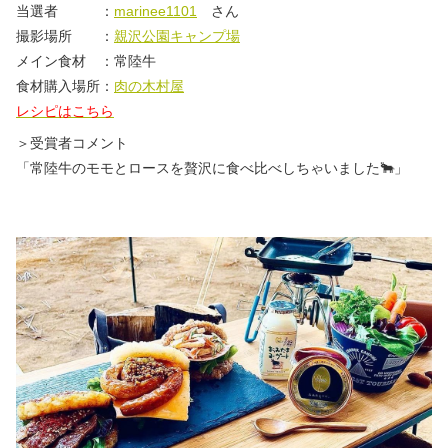
当選者 ：
marinee1101
さん
撮影場所 ：
親沢公園キャンプ場
メイン食材 ：常陸牛
食材購入場所：
肉の木村屋
レシピはこちら
＞受賞者コメント
「常陸牛のモモとロースを贅沢に食べ比べしちゃいました🐂」