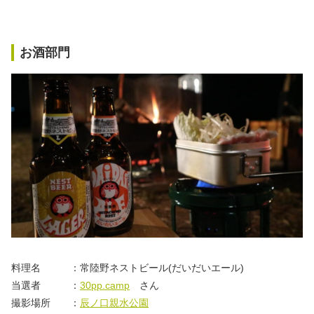
お酒部門
料理名 ：常陸野ネストビール(だいだいエール)
当選者 ：
30pp.camp
さん
撮影場所 ：
辰ノ口親水公園