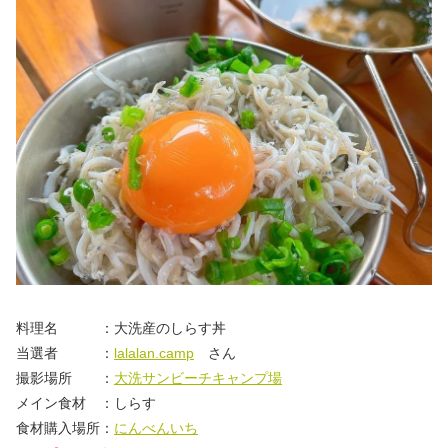
料理名 ：大洗産のしらす丼
当選者 ：
lalalan.camp
さん
撮影場所 ：
大洗サンビーチキャンプ場
メイン食材 ：しらす
食材購入場所：
にんべんいち