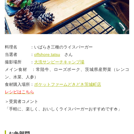
料理名 ：いばらき三種のライスバーガー
当選者 ：
offshore.tatsu
さん
撮影場所 ：
大洗サンビーチキャンプ場
メイン食材 ：常陸牛、ローズポーク、茨城県産野菜（レンコ
ン、水菜、人参）
食材購入場所：
ポケットファームどきどき茨城町店
レシピはこちら
＞受賞者コメント
「手軽に、楽しく、おいしくライスバーガーおすすめです🍚」