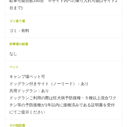
駐車可能台数150台 ※サイト内への乗り入れ可能(1サイト2
台まで)
ゴミ捨て場
ゴミ：有料
炊事場の給湯
なし
ペット
キャンプ場ペット可
ドッグラン付きサイト（ノーリード）：あり
共用ドッグラン：あり
ドッグランご利用の際は狂犬病予防接種・５種以上混合ワク
チン等の予防接種が1年以内に接種済みである証明書を受付
にてご提示ください
その他設備