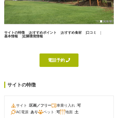
秋冬キャンプ
山間キャンプ
海辺キャンプ
川辺キャンプ
サイトの特徴
おすすめポイント
おすすめ食材
口コミ
湖畔キャンプ
基本情報
近隣環境情報
利用規約
電話予約 
プライバシーポリシー
サイトの特徴
サイト :
区画／フリー
車乗り入れ :
可
AC電源 :
あり
ペット :
可
地面 :
土