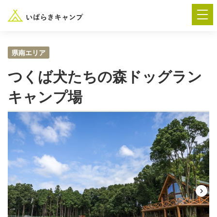
県南エリア
つくば犬たちの森ドッグラン
― AUTUMN FESTA 2026 ―
キャンプ場
イベント-トップ
“いばらき”のキャンプ場を探す
楽しみ方
新着情報
イベント情報
春夏キャンプ