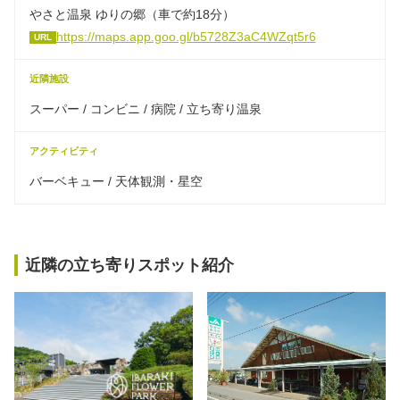
やさと温泉 ゆりの郷（車で約18分）
https://maps.app.goo.gl/b5728Z3aC4WZqt5r6
URL
近隣施設
スーパー / コンビニ / 病院 / 立ち寄り温泉
アクティビティ
バーベキュー / 天体観測・星空
近隣の立ち寄りスポット紹介