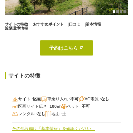
秋冬キャンプ
山間キャンプ
海辺キャンプ
川辺キャンプ
サイトの特徴
おすすめポイント
口コミ
基本情報
近隣環境情報
湖畔キャンプ
予約はこちら 
利用規約
プライバシーポリシー
サイトの特徴
サイト :
区画
車乗り入れ :
不可
AC電源 :
なし
区画サイト広さ :
100㎡
ペット :
不可
レンタル :
なし
地面 :
土
その他設備は「基本情報」を確認ください。