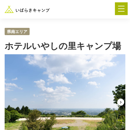
県南エリア
ホテルいやしの里キャンプ場
― AUTUMN FESTA 2026 ―
イベント-トップ
“いばらき”のキャンプ場を探す
楽しみ方
新着情報
イベント情報
春夏キャンプ