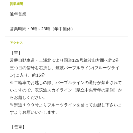
営業期間
通年営業
営業時間：9時～23時（年中無休）
アクセス
【車】
常磐自動車道・土浦北ICより国道125号筑波山方面へ約2分
三つ目の信号を右折し、筑波パープルライン(フルーツライ
ン)に入り、約15分
※二輪車でお越しの際、パープルラインの通行が禁止されて
いますので、表筑波スカイライン（県立中央青年の家側）か
らお越しください。
※県道１９９号よりフルーツラインを登ってお越し下さいま
すようお願いいたします。
【電車】