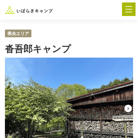
県央エリア
沓吾郎キャンプ
― AUTUMN FESTA 2026 ―
イベント-トップ
“いばらき”のキャンプ場を探す
楽しみ方
新着情報
イベント情報
春夏キャンプ