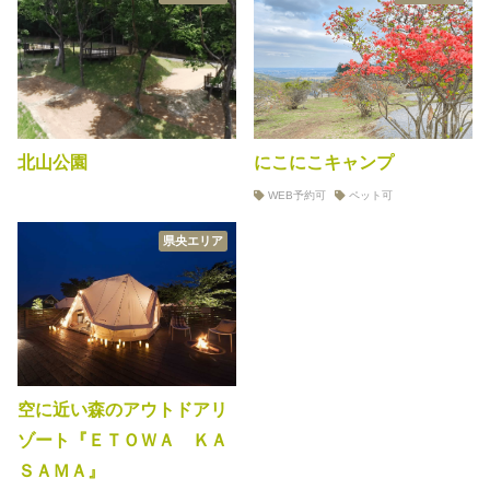
北山公園
にこにこキャンプ
WEB予約可
ペット可
県央エリア
空に近い森のアウトドアリ
ゾート『ＥＴＯＷＡ ＫＡ
ＳＡＭＡ』