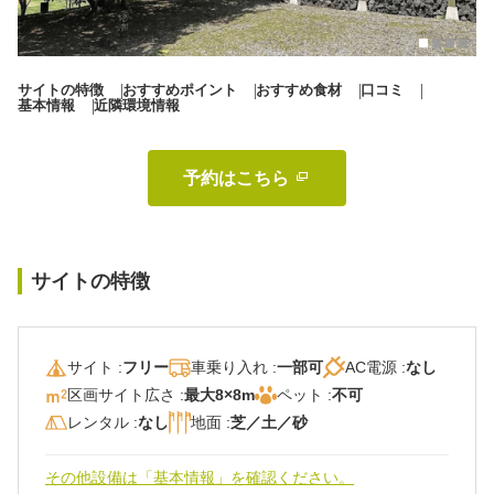
秋冬キャンプ
山間キャンプ
海辺キャンプ
川辺キャンプ
サイトの特徴
おすすめポイント
おすすめ食材
口コミ
基本情報
近隣環境情報
湖畔キャンプ
予約はこちら 
利用規約
プライバシーポリシー
サイトの特徴
サイト :
フリー
車乗り入れ :
一部可
AC電源 :
なし
区画サイト広さ :
最大8×8m
ペット :
不可
レンタル :
なし
地面 :
芝／土／砂
その他設備は「基本情報」を確認ください。