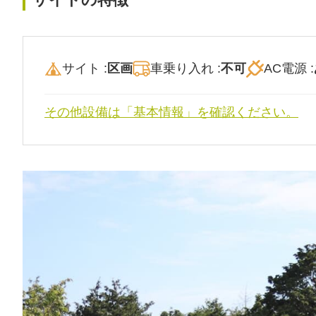
サイト :
区画
車乗り入れ :
不可
AC電源 :
その他設備は「基本情報」を確認ください。