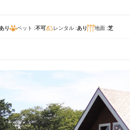
あり
ペット :
不可
レンタル :
あり
地面 :
芝