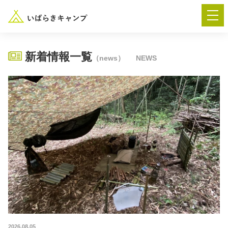
新着情報一覧
（news）
NEWS
― AUTUMN FESTA 2026 ―
イベント-トップ
“いばらき”のキャンプ場を探す
楽しみ方
新着情報
イベント情報
春夏キャンプ
2026.08.05