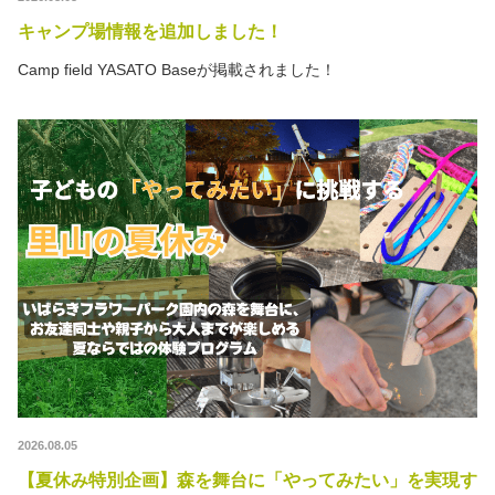
秋冬キャンプ
山間キャンプ
キャンプ場情報を追加しました！
Camp field YASATO Baseが掲載されました！
海辺キャンプ
川辺キャンプ
湖畔キャンプ
利用規約
プライバシーポリシー
2026.08.05
【夏休み特別企画】森を舞台に「やってみたい」を実現す