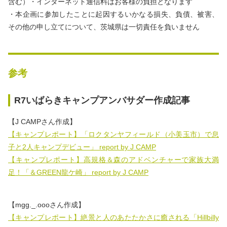
含む）・インターネット通信料はお客様の負担となります
・本企画に参加したことに起因するいかなる損失、負債、被害、
その他の申し立てについて、茨城県は一切責任を負いません
参考
R7いばらきキャンプアンバサダー作成記事
【J CAMPさん作成】
【キャンプレポート】「ロクタンヤフィールド（小美玉市）で息
子と2人キャンプデビュー」 report by J CAMP
【キャンプレポート】高規格＆森のアドベンチャーで家族大満
足！「＆GREEN龍ケ崎」 report by J CAMP
【mgg._.oooさん作成】
【キャンプレポート】絶景と人のあたたかさに癒される「Hillbilly