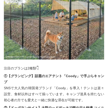
注目のプランは2種類👇
①【グランピング】話題のエアテント「Coody」で手ぶらキャン
プ
SNSで大人気の韓国発ブランド「Coody」を導入！テントは楽々
設営、食材以外はすべて揃っています。キャンプ道具を持たない
初心者の方でも愛犬と一緒に快適な滞在が可能です。
②【ドッグランサイト】大型ウッドデッキで雨の日も快適
マイテ