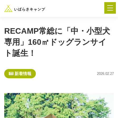
RECAMP常総に「中・小型犬
専用」160㎡ドッグランサイ
― AUTUMN FESTA 2026 ―
ト誕生！
イベント-トップ
新着情報
2026.02.27
“いばらき”のキャンプ場を探す
楽しみ方
新着情報
イベント情報
春夏キャンプ