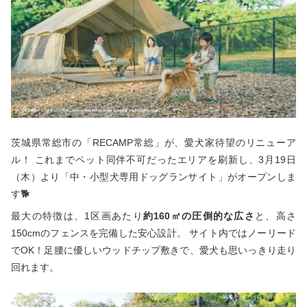
秋冬キャンプ
山間キャンプ
海辺キャンプ
川辺キャンプ
湖畔キャンプ
利用規約
茨城県常総市の「RECAMP常総」が、愛犬家待望のリニューア
ル！ これまでペット同伴不可だったエリアを刷新し、3月19日
プライバシーポリシー
（木）より「中・小型犬専用ドッグランサイト」がオープンしま
す🐕
最大の特徴は、1区画あたり
約160㎡の圧倒的な広さ
と、高さ
150cmのフェンスを完備した安心設計。 サイト内ではノーリード
でOK！足腰に優しいウッドチップ敷きで、愛犬も思いっきり走り
回れます。