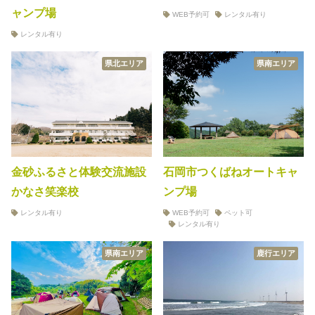
秋冬キャンプ
山間キャンプ
ャンプ場
WEB予約可
レンタル有り
レンタル有り
海辺キャンプ
川辺キャンプ
県北エリア
県南エリア
湖畔キャンプ
利用規約
プライバシーポリシー
金砂ふるさと体験交流施設
石岡市つくばねオートキャ
かなさ笑楽校
ンプ場
レンタル有り
WEB予約可
ペット可
レンタル有り
県南エリア
鹿行エリア