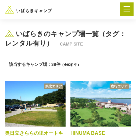
いばらきのキャンプ場一覧（タグ：
レンタル有り）
CAMP SITE
― AUTUMN FESTA 2026 ―
イベント-トップ
該当するキャンプ場：38件
（全92件中）
県北エリア
鹿行エリア
“いばらき”のキャンプ場を探す
楽しみ方
新着情報
イベント情報
春夏キャンプ
奥日立きららの里オートキ
HINUMA BASE