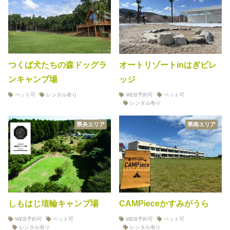
つくば犬たちの森ドッグラ
オートリゾートinはぎビレ
ンキャンプ場
ッジ
ペット可
レンタル有り
WEB予約可
ペット可
レンタル有り
県央エリア
県南エリア
しもはじ埴輪キャンプ場
CAMPieceかすみがうら
WEB予約可
ペット可
WEB予約可
ペット可
レンタル有り
レンタル有り