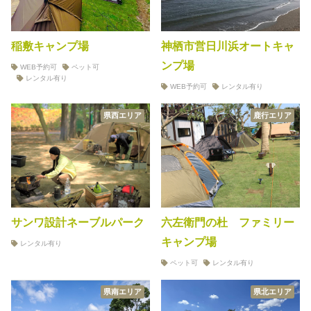
稲敷キャンプ場
神栖市営日川浜オートキャ
ンプ場
WEB予約可
ペット可
レンタル有り
WEB予約可
レンタル有り
県西エリア
鹿行エリア
サンワ設計ネーブルパーク
六左衛門の杜 ファミリー
キャンプ場
レンタル有り
ペット可
レンタル有り
県南エリア
県北エリア