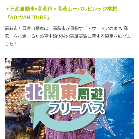
秋冬キャンプ
山間キャンプ
＜日産自動車×高萩市＞高萩ムーバルビレッジ構想
『AD“VAN”TURE』
海辺キャンプ
川辺キャンプ
高萩市と日産自動車は、高萩市が目指す「アウトドアのまち 高
萩」を推進するため車中泊体験の実証実験に関する協定を結びま
湖畔キャンプ
した！
利用規約
プライバシーポリシー