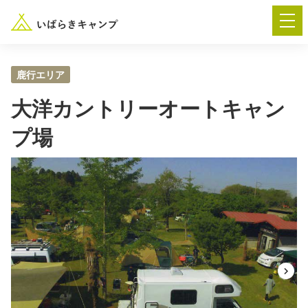
鹿行エリア
大洋カントリーオートキャン
― AUTUMN FESTA 2026 ―
プ場
イベント-トップ
“いばらき”のキャンプ場を探す
楽しみ方
新着情報
イベント情報
春夏キャンプ