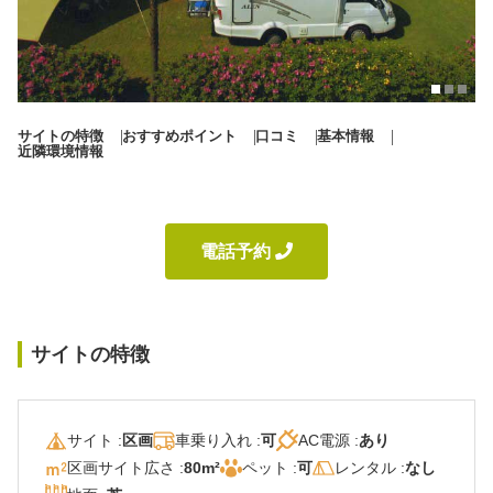
秋冬キャンプ
山間キャンプ
海辺キャンプ
川辺キャンプ
サイトの特徴
おすすめポイント
口コミ
基本情報
湖畔キャンプ
近隣環境情報
利用規約
電話予約 
プライバシーポリシー
サイトの特徴
サイト :
区画
車乗り入れ :
可
AC電源 :
あり
区画サイト広さ :
80m²
ペット :
可
レンタル :
なし