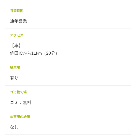
営業期間
通年営業
アクセス
【車】
鉾田ICから11km（20分）
駐車場
有り
ゴミ捨て場
ゴミ：無料
炊事場の給湯
なし