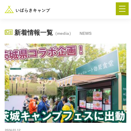
新着情報一覧
（media）
NEWS
― AUTUMN FESTA 2026 ―
イベント-トップ
“いばらき”のキャンプ場を探す
楽しみ方
新着情報
イベント情報
春夏キャンプ
2024.01.12