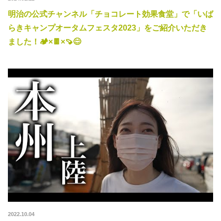
秋冬キャンプ
山間キャンプ
明治の公式チャンネル「チョコレート効果食堂」で「いば
らきキャンプオータムフェスタ2023」をご紹介いただき
海辺キャンプ
川辺キャンプ
ました！🏕×🍫×🍠😊
湖畔キャンプ
利用規約
プライバシーポリシー
2022.10.04