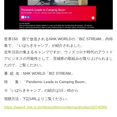
秋冬キャンプ
山間キャンプ
海辺キャンプ
川辺キャンプ
湖畔キャンプ
世界150ゕ国で放送されるNHK WORLDの「BIZ STREAM」内特
集で、「いばらきキャンプ」が紹介されました。
利用規約
近年注目の集まるキャンプですが、ウィズコロナ時代のアウトド
アビジネスの可能性として、茨城県の取組みが取り上げられまし
プライバシーポリシー
たので、ご覧ください。
番 組 名：NHK WORLD「BIZ STREAM」
特 集：「Pandemic Leads to Camping Boom」
※「いばらきキャンプ」の紹介は13：45から
視聴方法：下記URLよりご覧ください。
https://www3.nhk.or.jp/nhkworld/en/ondemand/video/2074099/