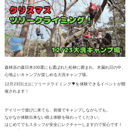
秋冬キャンプ
山間キャンプ
海辺キャンプ
川辺キャンプ
湖畔キャンプ
利用規約
森林浴の森日本100選にも選ばれた松林に囲まれ、木漏れ日の中、
プライバシーポリシー
心地よいキャンプが楽しめる大洗キャンプ場。
12月23日(土)にツリークライミング🌳を体験できるイベントが開
催されます！
デイリーで遊びに来ても、前後でキャンプしながらでも。
なかなか体験出来ない樹上体験を味わってください。
はじめてでもスタッフが安全にレクチャーしますので安心です！