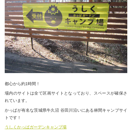
秋冬キャンプ
山間キャンプ
海辺キャンプ
川辺キャンプ
湖畔キャンプ
利用規約
プライバシーポリシー
都心から約1時間！
場内のサイトは全て区画サイトとなっており、スペースが確保さ
れています。
かっぱが有名な茨城県牛久沼 谷田川沿いにある林間キャンプサイ
トです！
うしくかっぱガーデンキャンプ場