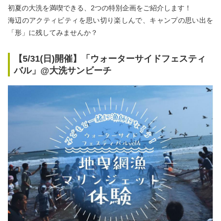
秋冬キャンプ
山間キャンプ
初夏の大洗を満喫できる、2つの特別企画をご紹介します！
海辺のアクティビティを思い切り楽しんで、キャンプの思い出を
「形」に残してみませんか？
海辺キャンプ
川辺キャンプ
【5/31(日)開催】「ウォーターサイドフェスティ
湖畔キャンプ
バル」@大洗サンビーチ
利用規約
プライバシーポリシー