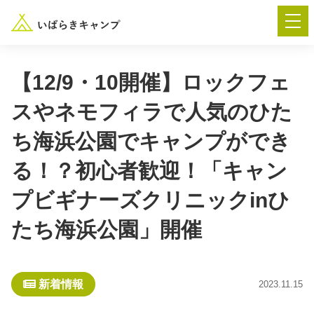
【12/9・10開催】ロックフェ
スやネモフィラで人気のひた
― AUTUMN FESTA 2026 ―
ち海浜公園でキャンプができ
イベント-トップ
る！？初心者歓迎！「キャン
プビギナーズクリニックinひ
“いばらき”のキャンプ場を探す
たち海浜公園」開催
楽しみ方
新着情報
イベント情報
春夏キャンプ
新着情報
2023.11.15