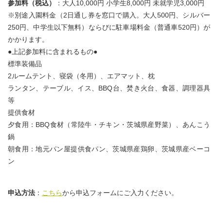
参加料（税込）
：大人10,000円 小学生8,000円 未就学児3,000円
※別途入園料金（2日通し券を窓口で購入。大人500円、シルバー
250円、中学生以下無料）ならびに駐車場料金（普通車520円）が
かかります。
●上記参加料に含まれるもの●
標準装備品
2ルームテント、寝袋（冬用）、エアマット、枕
ランタン、テーブル、イス、BBQ台、焚き火台、食器、調理器具
等
提供食材
夕食用：BBQ食材（常陸牛・チキン・茨城県産野菜）、あんこう
鍋
朝食用：地元パン屋提供食パン、茨城県産鶏卵、茨城県産ベーコ
ン
申込方法
：
こちら
から申込フォームにご入力ください。