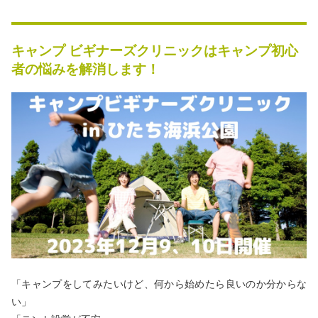
秋冬キャンプ
山間キャンプ
キャンプ ビギナーズクリニックはキャンプ初心
海辺キャンプ
川辺キャンプ
者の悩みを解消します！
湖畔キャンプ
利用規約
プライバシーポリシー
「キャンプをしてみたいけど、何から始めたら良いのか分からな
い」