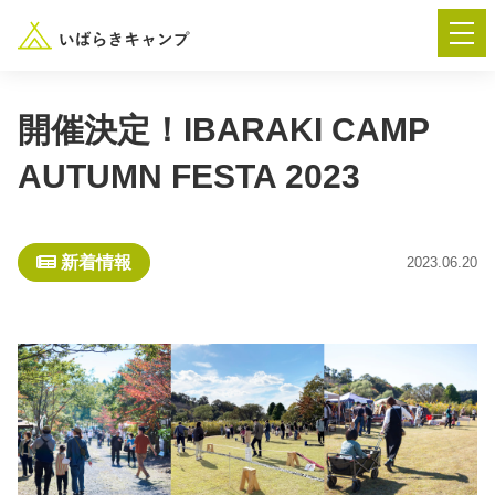
開催決定！IBARAKI CAMP
AUTUMN FESTA 2023
― AUTUMN FESTA 2026 ―
イベント-トップ
新着情報
2023.06.20
“いばらき”のキャンプ場を探す
楽しみ方
新着情報
イベント情報
春夏キャンプ