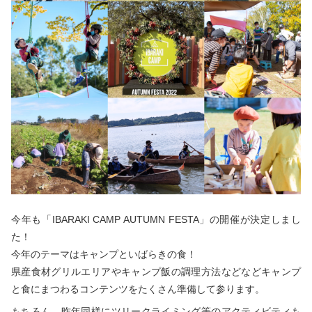
秋冬キャンプ
山間キャンプ
海辺キャンプ
川辺キャンプ
湖畔キャンプ
利用規約
プライバシーポリシー
今年も「IBARAKI CAMP AUTUMN FESTA」の開催が決定しまし
た！
今年のテーマはキャンプといばらきの食！
県産食材グリルエリアやキャンプ飯の調理方法などなどキャンプ
と食にまつわるコンテンツをたくさん準備して参ります。
もちろん、昨年同様にツリークライミング等のアクティビティも