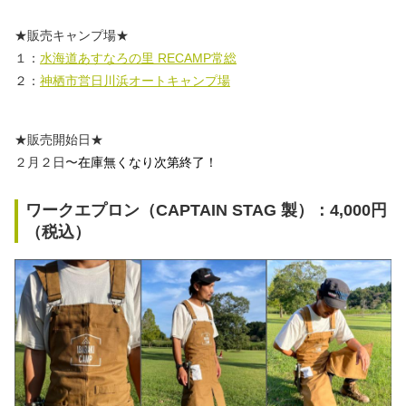
秋冬キャンプ
山間キャンプ
★販売キャンプ場★
１：
水海道あすなろの里 RECAMP常総
海辺キャンプ
川辺キャンプ
２：
神栖市営日川浜オートキャンプ場
湖畔キャンプ
★販売開始日★
２月２日〜
在庫無くなり次第終了！
利用規約
ワークエプロン（CAPTAIN STAG 製）：4,000円
プライバシーポリシー
（税込）