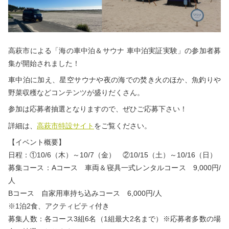
高萩市による「海の車中泊＆サウナ 車中泊実証実験」の参加者募
集が開始されました！
車中泊に加え、星空サウナや夜の海での焚き火のほか、魚釣りや
野菜収穫などコンテンツが盛りだくさん。
参加は応募者抽選となりますので、ぜひご応募下さい！
詳細は、
高萩市特設サイト
をご覧ください。
【イベント概要】
日程：①10/6（木）～10/7（金） ②10/15（土）～10/16（日）
募集コース：Aコース 車両＆寝具一式レンタルコース 9,000円/
人
Bコース 自家用車持ち込みコース 6,000円/人
※1泊2食、アクティビティ付き
募集人数：各コース3組6名（1組最大2名まで）※応募者多数の場