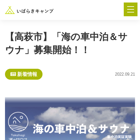
【高萩市】「海の車中泊＆サ
ウナ」募集開始！！
― AUTUMN FESTA 2026 ―
イベント-トップ
新着情報
2022.09.21
“いばらき”のキャンプ場を探す
楽しみ方
新着情報
イベント情報
春夏キャンプ