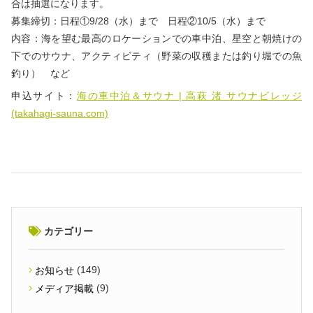
合は抽選になります。
募集締切：日程①9/28（水）まで 日程②10/5（水）まで
内容：海を望む最高のロケーションでの車中泊、星空と朝焼けの
下でのサウナ、アクティビティ（野菜の収穫または釣り堀での魚
釣り） など
申込サイト：
海の車中泊＆サウナ | 高萩 渚 サウナビレッジ
(takahagi-sauna.com)
カテゴリー
(149)
お知らせ
(9)
メディア掲載