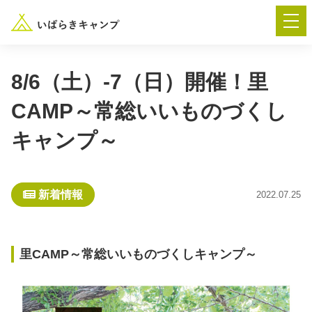
8/6（土）-7（日）開催！里
CAMP～常総いいものづくし
― AUTUMN FESTA 2026 ―
キャンプ～
イベント-トップ
新着情報
2022.07.25
“いばらき”のキャンプ場を探す
楽しみ方
新着情報
里CAMP～常総いいものづくしキャンプ～
イベント情報
春夏キャンプ