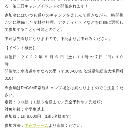
る一泊二日キャンプイベントが開催されます！
参加者にはいつも通りのキャンプを楽しんで頂きながら、時間帯
ごとに準備した食材や料理、アクティビティなどを自由に選択し
て参加することが可能とのこと。
申込は先着順になりますので、下記よりお申込みください。
【イベント概要】
開催日：２０２２ 年 ８ 月 ６ 日（土）１１時 〜 7 日（日）１０
時
開催地：水海道あすなろの里（〒303-0045 茨城県常総市大塚戸町
310）
※会場はReCAMP常総キャンプ場とは異なりますのでご注意くだ
さい。
定員：３０組（１組５名様まで／完全予約制／先着順）
対象年齢：小学生以上
参加費：1組8,000円（1組5名様まで）
参加方法：
申込フォーム
より応募ください。