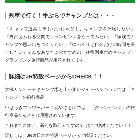
秋冬キャンプ
山間キャンプ
列車で行く！手ぶらでキャンプとは・・・
海辺キャンプ
川辺キャンプ
「キャンプ道具も車もないけれども、キャンプを体験したい」
「自然あふれる空間でグランピングをやってみたい」
「家族でキ
湖畔キャンプ
ャンプの思い出をつくりたい」
「ゆっくりと自分だけの時間を過
ごしたい」
そんなあなたにおすすめの、往復列車付のキャンプ・
グランピング旅行商品が用意されてます。
利用規約
プライバシーポリシー
詳細はJR特設ページからCHECK！！
大洗サンビーチキャンプ場と上小川レジャーペンションでは「キ
ャンプ」の旅行商品、
いばらきフラワーパーク花やさと山では、「グランピング」の旅
行商品がそれぞれ用意されています。
これまでに無い、新たな取組みですのでぜひご検討ください！！
詳しくは、JR東日本の特設ページからご確認ください。