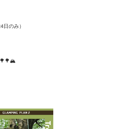
月24日のみ）
🌳🏔
）