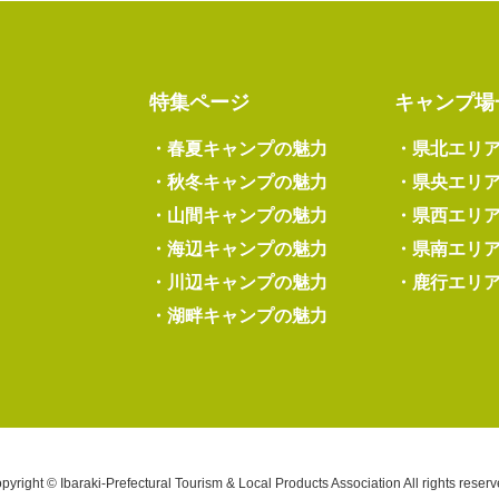
特集ページ
キャンプ場
・
春夏キャンプの魅力
・
県北エリ
・
秋冬キャンプの魅力
・
県央エリ
・
山間キャンプの魅力
・
県西エリ
・
海辺キャンプの魅力
・
県南エリ
・
川辺キャンプの魅力
・
鹿行エリ
・
湖畔キャンプの魅力
pyright © Ibaraki-Prefectural Tourism & Local Products Association All rights reserv