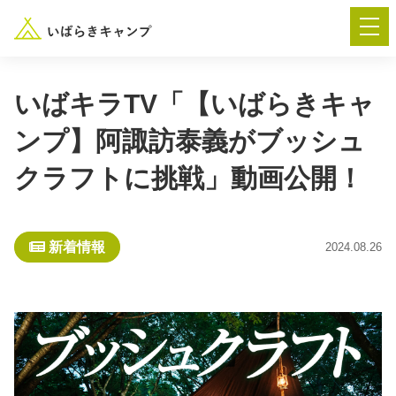
いばキラTV「【いばらきキャ
ンプ】阿諏訪泰義がブッシュ
― AUTUMN FESTA 2026 ―
クラフトに挑戦」動画公開！
イベント-トップ
新着情報
2024.08.26
“いばらき”のキャンプ場を探す
楽しみ方
新着情報
イベント情報
春夏キャンプ