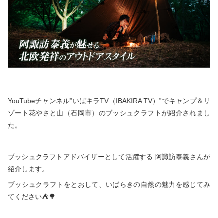
秋冬キャンプ
山間キャンプ
海辺キャンプ
川辺キャンプ
湖畔キャンプ
利用規約
YouTubeチャンネル”いばキラTV（IBAKIRA TV）”でキャンプ＆リ
ゾート花やさと山（石岡市）のブッシュクラフトが紹介されまし
プライバシーポリシー
た。
ブッシュクラフトアドバイザーとして活躍する 阿諏訪泰義さんが
紹介します。
ブッシュクラフトをとおして、いばらきの自然の魅力を感じてみ
てください⛺🌳