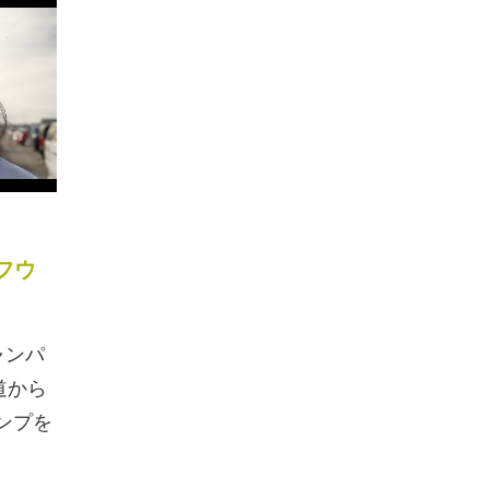
フウ
ャンパ
道から
ンプを