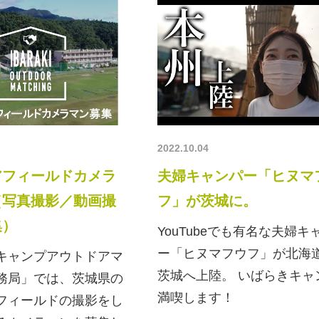
2022.10.04
アフィールドカメラ
夫婦キャンパー「ヒヌマ
（写真撮影／動画撮
フ」が茨城に。
集）
YouTubeでも有名な夫婦キ
ー「ヒヌマフウフ」が北海
キャンプアウトドアマ
茨城へ上陸。 いばらきキャ
務局」では、茨城県の
満喫します！
フィールドの撮影をし