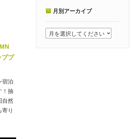
月別アーカイブ
UMN
ンププ
ン宿泊
す！抽
沼自然
ち寄り