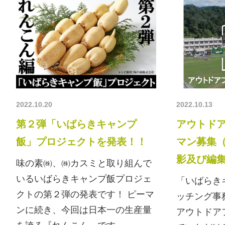
2022.10.20
2022.10.13
第２弾「いばらきキャンプ
アウトド
飯」プロジェクトを発表！！
マン募集
影及び編
味の素㈱、㈱カスミと取り組んで
いるいばらきキャンプ飯プロジェ
「いばらき
クトの第２弾の発表です！ ピーマ
ッチング事
ンに続き、今回は日本一の生産量
アウトドア